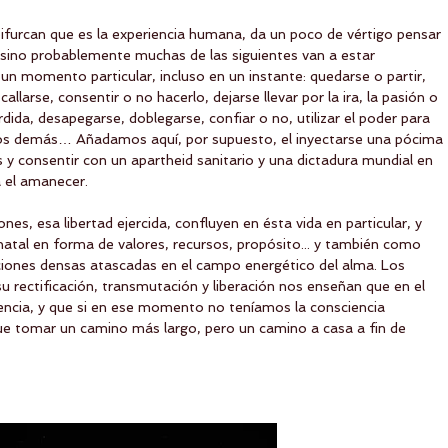
bifurcan que es la experiencia humana, da un poco de vértigo pensar 
sino probablemente muchas de las siguientes van a estar 
un momento particular, incluso en un instante: quedarse o partir, 
allarse, consentir o no hacerlo, dejarse llevar por la ira, la pasión o 
dida, desapegarse, doblegarse, confiar o no, utilizar el poder para 
a los demás… Añadamos aquí, por supuesto, el inyectarse una pócima 
s y consentir con un apartheid sanitario y una dictadura mundial en 
a el amanecer.
nes, esa libertad ejercida, confluyen en ésta vida en particular, y 
natal en forma de valores, recursos, propósito... y también como 
ociones densas atascadas en el campo energético del alma. Los 
 rectificación, transmutación y liberación nos enseñan que en el 
encia, y que si en ese momento no teníamos la consciencia 
ue tomar un camino más largo, pero un camino a casa a fin de 