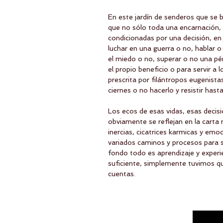
En este jardín de senderos que se 
que no sólo toda una encarnación, 
condicionadas por una decisión, en 
luchar en una guerra o no, hablar o c
el miedo o no, superar o no una pér
el propio beneficio o para servir 
prescrita por filántropos eugenista
ciernes o no hacerlo y resistir hast
Los ecos de esas vidas, esas decisio
obviamente se reflejan en la carta 
inercias, cicatrices karmicas y em
variados caminos y procesos para su
fondo todo es aprendizaje y experi
suficiente, simplemente tuvimos q
cuentas.