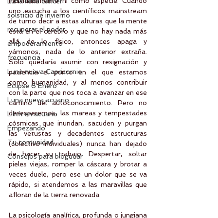
individualmente ni como especie. Cuando 
Luna llena cancer
uno escucha a los científicos mainstream 
solsticio de invierno
de turno decir a estas alturas que la mente 
recuperar el poder
está en el cerebro y que no hay nada más 
allá de lo físico, entonces apaga y 
empoderamiento
vámonos, nada de lo anterior extraña. 
frecuencia
Sólo quedaría asumir con resignación y 
Luna nueva Capricornio
paciencia el punto en el que estamos 
como humanidad, y al menos contribuir 
Eclipse 6 Enero
con la parte que nos toca a avanzar en ese 
Luna nueva acuario
camino del autoconocimiento. Pero no 
desesperemos, las mareas y tempestades 
Lilith en acuario
cósmicas que inundan, sacuden y purgan 
Empezando
las vetustas y decadentes estructuras 
Tu comunidad
(colectivo-individuales) nunca han dejado 
de hacer su trabajo. Despertar, soltar 
Consejos para bloguear
pieles viejas, romper la cáscara y brotar a 
veces duele, pero ese un dolor que se va 
rápido, si atendemos a las maravillas que 
afloran de la tierra renovada.
La psicología analítica, profunda o jungiana 