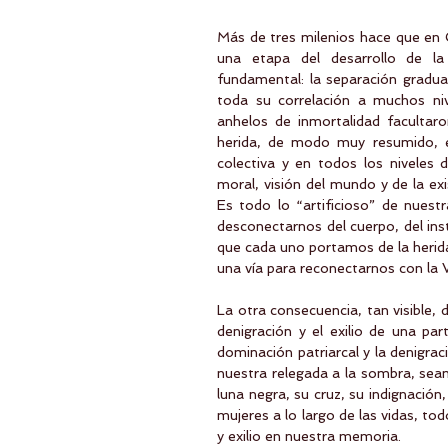
Más de tres milenios hace que en O
una etapa del desarrollo de la 
fundamental: la separación gradua
toda su correlación a muchos nive
anhelos de inmortalidad facultar
herida, de modo muy resumido, es
colectiva y en todos los niveles d
moral, visión del mundo y de la exi
Es todo lo “artificioso” de nuest
desconectarnos del cuerpo, del insti
que cada uno portamos de la herida 
una vía para reconectarnos con la Vi
La otra consecuencia, tan visible, 
denigración y el exilio de una pa
dominación patriarcal y la denigrac
nuestra relegada a la sombra, seam
luna negra, su cruz, su indignac
mujeres a lo largo de las vidas, t
y exilio en nuestra memoria.