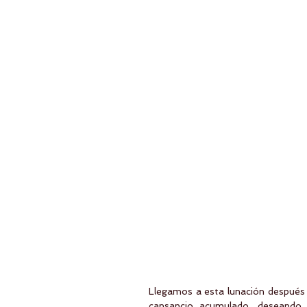
Llegamos a esta lunación después
cansancio acumulado, deseando q