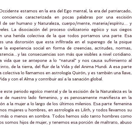
ccidente estamos en la era del Ego mental, la era del patriarcado, 
conciencia caracterizada en pocas palabras por una escisión 
l de ser humano y Naturaleza, cuerpo/mente, materia/espíritu… y 
les. La disociación del proceso civilizatorio egóico y sus ciegos 
on una herida colectiva de la que todos portamos una parte. Esa 
 una distorsión que esta infiltrada en el superego de la psique 
e la experiencia social en forma de creencias, actitudes, normas, 
stencia…y las consecuencias son más que visibles a nivel cotidiano. 
ra vida que se antepone a lo “natural” y nos causa sufrimiento al 
nto, de la tierra, del fluir de la Vida y del Anima Mundi. A esa parte 
colectiva lo llamamos en astrología Quirón, y es también una llave, 
da y con el Alma y contribuir así a la sanación global.
de este periodo egoíco mental y de la escisión de la Naturaleza es la 
rte de nuestro lado femenino, y es penosamente manifiesta en la 
ión a la mujer a lo largo de los últimos milenios. Esa parte femenina 
os mujeres u hombres, en astrología es Lilith, y todos llevamos su 
ión, más o menos en sombra. Todos hemos sido tanto hombres como 
odos somos hijos de mujer, y tenemos esa porción de maltrato, abuso 