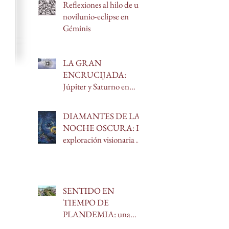
Reflexiones al hilo de un
novilunio-eclipse en
Géminis
LA GRAN
ENCRUCIJADA:
Júpiter y Saturno en
Acuario
DIAMANTES DE LA
NOCHE OSCURA: La
exploración visionaria de
Christopher Bache
SENTIDO EN
TIEMPO DE
PLANDEMIA: una
aproximación