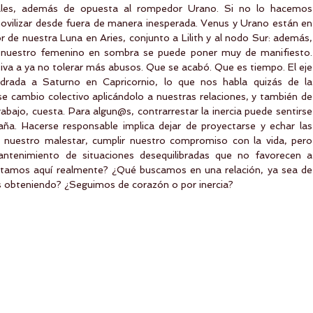
ales, además de opuesta al rompedor Urano. Si no lo hacemos 
ovilizar desde fuera de manera inesperada. Venus y Urano están en 
 de nuestra Luna en Aries, conjunto a Lilith y al nodo Sur: además, 
de nuestro femenino en sombra se puede poner muy de manifiesto. 
va a ya no tolerar más abusos. Que se acabó. Que es tiempo. El eje 
drada a Saturno en Capricornio, lo que nos habla quizás de la 
 cambio colectivo aplicándolo a nuestras relaciones, y también de 
trabajo, cuesta. Para algun@s, contrarrestar la inercia puede sentirse 
ña. Hacerse responsable implica dejar de proyectarse y echar las 
 nuestro malestar, cumplir nuestro compromiso con la vida, pero 
antenimiento de situaciones desequilibradas que no favorecen a 
stamos aquí realmente? ¿Qué buscamos en una relación, ya sea de 
s obteniendo? ¿Seguimos de corazón o por inercia?