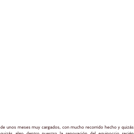
 de unos meses muy cargados, con mucho recorrido hecho y quizás 
uizás algo dentro nuestro la renovación del equinoccio recién 