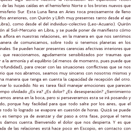
de las hojas caídas en el hemisferio Norte o los brotes nuevos que 
misferio Sur. Esta Luna llena en Aries toca precisamente de lleno 
os anteriores, con Quirón y LIlith muy presentes tanto desde el eje 
Libra), como desde el del individuo-colectivo (Leo-Acuario). Quirón 
ión al Sol-Mercurio en Libra, y se puede poner de manifiesto cómo 
va aflora en nuestras relaciones, en la manera en que nos sentimos 
manera de comunicarnos, sobre todo si tenemos planetas en los 
nales. Se pueden hacer presentes carencias afectivas interiores que 
s que reaccionamos, agudamente sensibilizados por traumas que 
r a la armonía y el equilibrio (al menos de momento, pues puede que 
ofundidad), para crecer con las situaciones conflictivas que se nos 
orio que nos abramos, seamos muy sincerxs con nosotrxs mismxs y 
 manera que tenga en cuenta la capacidad de recepción del otro. 
nar lo sucedido. No es tarea fácil manejar emociones que parecen 
empo olvidado ¿Es ira? ¿Es dolor? ¿Es desesperación? ¿Sentimiento 
emos arena en la boca, pero si perseveramos esta se irá posando y 
do, porque hay facilidad para que todo salte por los aires, que el 
e todo lo logrado se evapore en cuestión de horas. Quizá se puede 
 es tiempo ya de avanzar y dar paso a otra fase, porque el tema 
os damos cuenta. Bienvenido el dolor que nos despierta. Y es que 
ada de las relaciones está hace poco en Escopio, en contacto con 