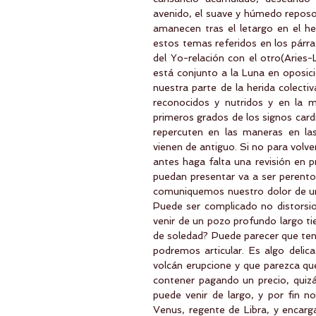
avenido, el suave y húmedo reposo 
amanecen tras el letargo en el he
estos temas referidos en los párraf
del Yo-relación con el otro(Aries-
está conjunto a la Luna en oposic
nuestra parte de la herida colecti
reconocidos y nutridos y en la 
primeros grados de los signos cardi
repercuten en las maneras en la
vienen de antiguo. Si no para volve
antes haga falta una revisión en pr
puedan presentar va a ser perent
comuniquemos nuestro dolor de una
Puede ser complicado no distorsio
venir de un pozo profundo largo ti
de soledad? Puede parecer que ten
podremos articular. Es algo delica
volcán erupcione y que parezca qu
contener pagando un precio, quizá
puede venir de largo, y por fin n
Venus, regente de Libra, y encarg